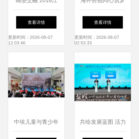
翰墨交融 2018江
海外侨胞同心筑梦
苏·陕西书法名家精
丝路 文艺盛宴点亮
查看详情
查看详情
品交流展在江苏省
古都西安
更新时间：2026-08-07
更新时间：2026-08-07
12:03:46
02:53:33
现代美术馆隆重启
幕
中埃儿童与青少年
共绘发展蓝图 活力