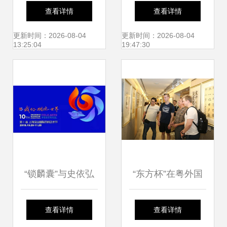
Enclustra闪耀亮相
开展文化惠民活动
查看详情
查看详情
2024医用内窥镜技
搭建文化艺术交流
更新时间：2026-08-04
更新时间：2026-08-04
13:25:04
19:47:30
术发展大会
新平台
“锁麟囊”与史依弘
“东方杯”在粤外国
携手三场演出 伟长
人汉字书法大赛颁
查看详情
查看详情