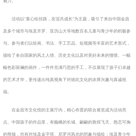
魅力。
活动以“童心绘丝路，友谊共成长”为主题，吸引了来自中国金昌
及多个城市与埃及开罗、亚历山大等地数百名儿童与青少年的积极参
与。参与者们以绘画、书法、手工艺品、短视频等丰富的艺术形式，
描绘了各自国家的风土人情、历史文化以及对美好未来的憧憬。一幅
幅色彩斑斓的画作，一件件充满巧思的手工，不仅展现了孩子们卓越
的艺术才华，更传递出纯真视角下对彼此文化的浓厚兴趣与真诚祝
福。
在金昌市文化馆的主展厅内，精心布置的联合展览成为活动亮
点。中国孩子的作品里，有巍峨的长城、翩翩的敦煌飞天、憨态可掬
的熊猫，也有对埃及金字塔、尼罗河风光的想象与描绘；埃及青少年