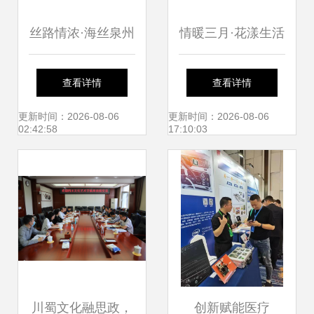
丝路情浓·海丝泉州
情暖三月·花漾生活
——泉州文化艺术
| 穗东街举办妇女
查看详情
查看详情
团赴菲律宾马尼拉
节禁毒主题插花活
更新时间：2026-08-06
更新时间：2026-08-06
02:42:58
17:10:03
文化交流活动侧记
动
川蜀文化融思政，
创新赋能医疗