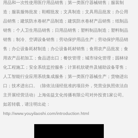
用品和一次性使用医疗用品销售；第一类医疗器械销售；服装制
造；服装服饰批发；鞋帽批发；文具制造；文具用品批发；办公用
品销售；建筑防水卷材产品制造；建筑防水卷材产品销售；纸制品
销售；个人卫生用品销售；日用品销售；塑料制品制造；塑料制品
销售；制冷、空调设备销售；劳动保护用品生产；劳动保护用品销
售；办公设备耗材制造；办公设备耗材销售；食用农产品批发；食
用农产品初加工；食品进出口；餐饮管理；城市绿化管理；园林绿
化工程施工；安全系统监控服务；计算机软硬件及辅助设备零售；
人工智能行业应用系统集成服务；第一类医疗器械生产；货物进出
口；技术进出口。（除依法须经批准的项目外，凭营业执照依法自
主开展经营活动）上海佑益文化传播有限公司对外投资1家公司。
如若转载，请注明出处：
http://www.youyilaoshi.com/introduction.html