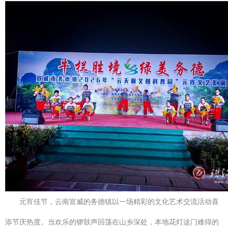
元宵佳节，云南宣威的务德镇以一场精彩的文化艺术交流活动喜
添节庆热度。当欢乐的锣鼓声回荡在山乡深处，本地花灯这门难得的